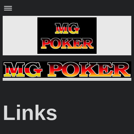
Links