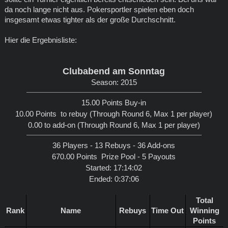
da noch lange nicht aus. Pokersportler spielen eben doch
insgesamt etwas tighter als der große Durchschnitt.
Hier die Ergebnisliste:
Clubabend am Sonntag
Season: 2015
15.00 Points Buy-in
10.00 Points to rebuy (Through Round 6, Max 1 per player)
0.00 to add-on (Through Round 6, Max 1 per player)
36 Players - 13 Rebuys - 36 Add-ons
670.00 Points Prize Pool - 5 Payouts
Started: 17:14:02
Ended: 0:37:06
Total
Rank
Name
Rebuys
Time Out
Winning
Points