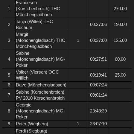
Francesco
1
(Korschenbroich) THC
270.00
Mönchengladbach
Tanja (Witten) THC
2
00:37:06
190.00
Bochum
Margit
3
(Mönchengladbach) THC
1
00:37:00
125.00
Mönchengladbach
Sabine
4
(Mönchengladbach) MG-
00:27:51
60.00
Poker
Volker (Viersen) OOC
5
00:19:41
25.00
Willich
6
Dave (Mönchengladbach)
00:07:24
Sabine (Korschenbroich)
7
00:01:24
PV 2010 Korschenbroich
Georgie
8
(Mönchengladbach) MG-
23:48:39
Poker
9
Peter (Wegberg)
1
23:07:10
Ferdi (Siegburg)