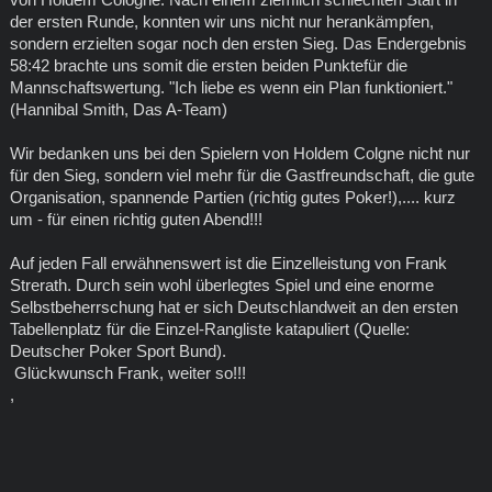
der ersten Runde, konnten wir uns nicht nur herankämpfen,
sondern erzielten sogar noch den ersten Sieg. Das Endergebnis
58:42 brachte uns somit die ersten beiden Punktefür die
Mannschaftswertung. "Ich liebe es wenn ein Plan funktioniert."
(Hannibal Smith, Das A-Team)
Wir bedanken uns bei den Spielern von Holdem Colgne nicht nur
für den Sieg, sondern viel mehr für die Gastfreundschaft, die gute
Organisation, spannende Partien (richtig gutes Poker!),.... kurz
um - für einen richtig guten Abend!!!
Auf jeden Fall erwähnenswert ist die Einzelleistung von Frank
Strerath. Durch sein wohl überlegtes Spiel und eine enorme
Selbstbeherrschung hat er sich Deutschlandweit an den ersten
Tabellenplatz für die Einzel-Rangliste katapuliert (Quelle:
Deutscher Poker Sport Bund).
Glückwunsch Frank, weiter so!!!
,