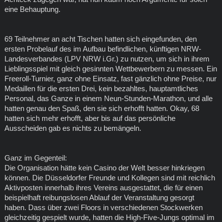
eine Behauptung.
69 Teilnehmer an acht Tischen hatten sich eingefunden, den
ersten Probelauf des im Aufbau befindlichen, künftigen NRW-
Landesverbandes (LPV NRW i.Gr.) zu nutzen, um sich in ihrem
Lieblingsspiel mit gleich gesinnten Wettbewerbern zu messen. Ein
Freeroll-Turnier, ganz ohne Einsatz, fast gänzlich ohne Preise, nur
Medaillen für die ersten Drei, kein bezahltes, hauptamtliches
Personal, das Ganze in einem Neun-Stunden-Marathon, und alle
hatten genau den Spaß, den sie sich erhofft hatten. Okay, 68
hatten sich mehr erhofft, aber bis auf das persönliche
Ausscheiden gab es nichts zu bemängeln.
Ganz im Gegenteil:
Die Organisation hätte kein Casino der Welt besser hinkriegen
können. Die Düsseldorfer Freunde und Kollegen sind mit reichlich
Aktivposten innerhalb ihres Vereins ausgestattet, die für einen
beispielhaft reibungslosen Ablauf der Veranstaltung gesorgt
haben. Dass über zwei Floors in verschiedenen Stockwerken
gleichzeitig gespielt wurde, hatten die High-Five-Jungs optimal im