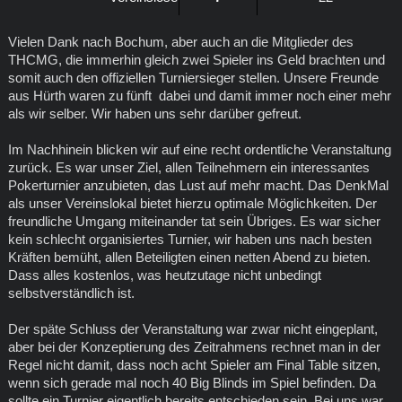
Vielen Dank nach Bochum, aber auch an die Mitglieder des
THCMG, die immerhin gleich zwei Spieler ins Geld brachten und
somit auch den offiziellen Turniersieger stellen. Unsere Freunde
aus Hürth waren zu fünft
dabei und damit immer noch einer mehr
als wir selber. Wir haben uns sehr darüber gefreut.
Im Nachhinein blicken wir auf eine recht ordentliche Veranstaltung
zurück. Es war unser Ziel, allen Teilnehmern ein interessantes
Pokerturnier anzubieten, das Lust auf mehr macht. Das DenkMal
als unser Vereinslokal bietet hierzu optimale Möglichkeiten. Der
freundliche Umgang miteinander tat sein Übriges. Es war sicher
kein schlecht organisiertes Turnier, wir haben uns nach besten
Kräften bemüht, allen Beteiligten einen netten Abend zu bieten.
Dass alles kostenlos, was heutzutage nicht unbedingt
selbstverständlich ist.
Der späte Schluss der Veranstaltung war zwar nicht eingeplant,
aber bei der Konzeptierung des Zeitrahmens rechnet man in der
Regel nicht damit, dass noch acht Spieler am Final Table sitzen,
wenn sich gerade mal noch 40 Big Blinds im Spiel befinden. Da
sollte ein Turnier eigentlich bereits entschieden sein. Bei uns war