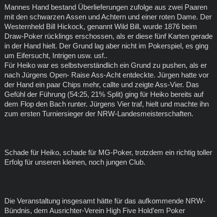
Mannes Hand bestand Überlieferungen zufolge aus zwei Paaren
mit den schwarzen Assen und Achtern und einer roten Dame. Der
Westernheld Bill Hickock, genannt Wild Bill, wurde 1876 beim
Draw-Poker rücklings erschossen, als er diese fünf Karten gerade
in der Hand hielt. Der Grund lag aber nicht im Pokerspiel, es ging
um Eifersucht, Intrigen usw. usf..
Für Heiko war es selbstverständlich ein Grund zu pushen, als er
nach Jürgens Open- Raise Ass-Acht entdeckte. Jürgen hatte vor
der Hand ein paar Chips mehr, callte und zeigte Ass-Vier. Das
Gefühl der Führung (54:25, 21% Split) ging für Heiko bereits auf
dem Flop den Bach runter. Jürgens Vier traf, hielt und machte ihn
zum ersten Turniersieger der NRW-Landesmeisterschaften.
Schade für Heiko, schade für MG-Poker, trotzdem ein richtig toller
Erfolg für unseren kleinen, noch jungen Club.
Die Veranstaltung insgesamt hätte für das aufkommende NRW-
Bündnis, dem Ausrichter-Verein High Five Hold’em Poker